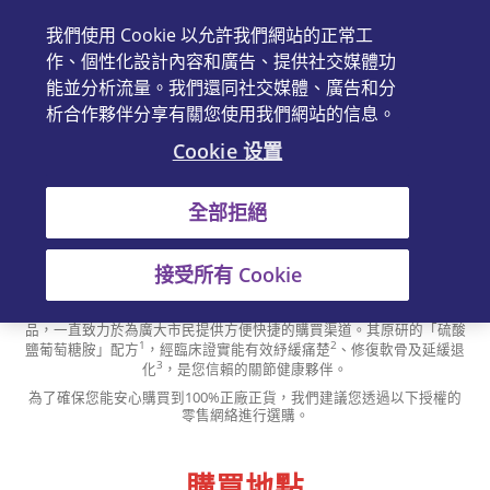
我們使用 Cookie 以允許我們網站的正常工
En
作、個性化設計內容和廣告、提供社交媒體功
能並分析流量。我們還同社交媒體、廣告和分
析合作夥伴分享有關您使用我們網站的信息。
Cookie 设置
®
尋找您附近的維固力Viartril
-S：正
全部拒絕
廠正貨購買指南
接受所有 Cookie
®
維固力Viartril
-S 作為香港骨科醫生推薦No.1品牌*，以及榮獲港九藥房
總商會頒發「2024-2025年度最受香港藥房歡迎品牌大獎」^的關節產
品，一直致力於為廣大市民提供方便快捷的購買渠道。其原研的「硫酸
1
2
鹽葡萄糖胺」配方
，經臨床證實能有效紓緩痛楚
、修復軟骨及延緩退
3
化
，是您信賴的關節健康夥伴。
為了確保您能安心購買到100%正廠正貨，我們建議您透過以下授權的
零售網絡進行選購。
購買地點