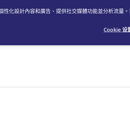
工作、個性化設計內容和廣告、提供社交媒體功能並分析流量
®
⼒Viartril
-S
關節健康
常⾒問題
Cookie 设